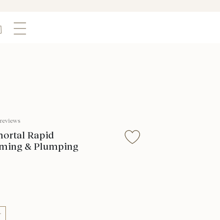
 reviews
rtal Rapid
rming & Plumping