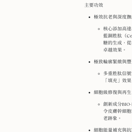
主要功效
極效抗老與深度撫
核心添加高達
藍銅胜肽（Co
糖的生成，從
卓越效果。
極致輪廓緊緻與豐
多重胜肽信號
「填充」效果
細胞級修復與再生
創新成分BI
令皮膚幹細胞
老跡象。
細胞能量補充與抗