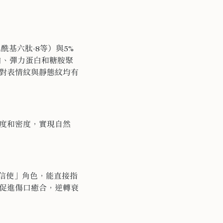
酰基六肽-8等）與5%
原蛋白、彈力蛋白和糖胺聚
對表情紋與靜態紋均有
度和密度，實現自然
細胞信使」角色，能直接指
促進傷口癒合，逆轉衰