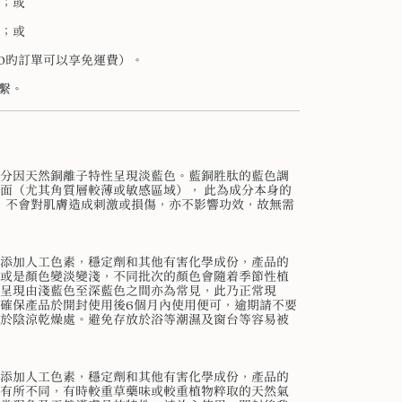
；或
；或
00旳訂單可以享免運費）。
繫。
分因天然銅離子特性呈現淡藍色。藍銅胜肽的藍色調
面（尤其角質層較薄或敏感區域）， 此為成分本身的
， 不會對肌膚造成刺激或損傷，亦不影響功效，故無需
添加人工色素，穩定劑和其他有害化學成份，產品的
或是顏色變淡變淺，不同批次的顏色會隨着季節性植
呈現由淺藍色至深藍色之間亦為常見，此乃正常現
確保產品於開封使用後6個月內使用便可，逾期請不要
於陰涼乾燥處。避免存放於浴等潮濕及窗台等容易被
添加人工色素，穩定劑和其他有害化學成份，產品的
有所不同，有時較重草藥味或較重植物粹取的天然氣