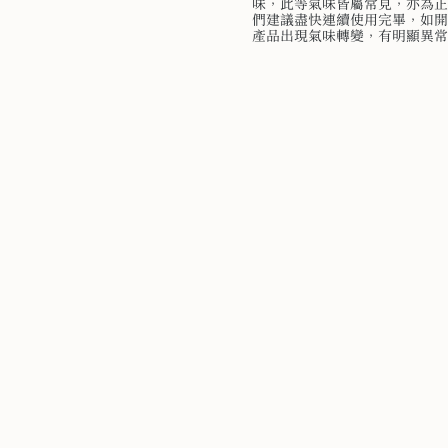
味，此等氣味皆屬常見，亦為正
們建議盡快連續使用完畢，如開
產品出現氣味轉變，有明顯異常