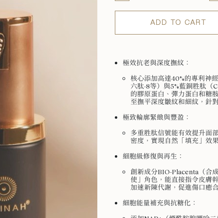
ADD TO CART
極效抗老與深度撫紋：
核心添加高達40%的專利神經
六肽-8等）與5%藍銅胜肽（Cop
的膠原蛋白、彈力蛋白和糖
至撫平深度皺紋和細紋，針
極致輪廓緊緻與豐盈：
多重胜肽信號能有效提升面
密度，實現自然「填充」效
細胞級修復與再生：
創新成分BIO-Placent
使」角色，能直接指令皮膚
加速新陳代謝，促進傷口癒
細胞能量補充與抗糖化：