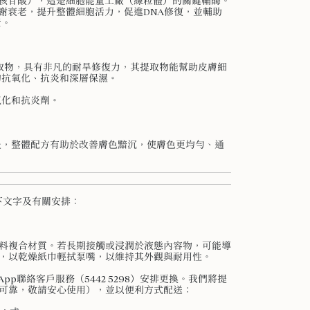
二核苷酸），這是細胞能量工廠（線粒體）的關鍵輔酶。
代謝衰老，提升整體細胞活力，促進DNA修復，並輔助
老。
s）提取物，具有非凡的耐旱修復力，其提取物能幫助皮膚細
的抗氧化、抗炎和深層保濕。
氧化和抗炎劑。
炎，整體配方有助於改善膚色黯沉，使膚色更均勻、通
下文字及有關安排：
料複合材質。若長期接觸或浸潤於液態內容物，可能導
，以乾燥紙巾輕拭泵嘴，以維持其外觀與耐用性。
pp聯絡客戶服務（5442 5298）安排更換。我們將提
可靠，敬請安心使用），並以便利方式配送：