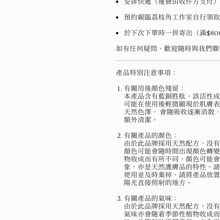
安排快遞（運費由收件方支付）
預約親臨荔枝角工作室自行領取
於下次下單時一併寄出（滿$8
如有任何疑問，歡迎隨時與我們聯
產品特別注意事項：
有關用後顏色殘留：
本產品含有藍銅胜肽，該活性成
可能在使用後輕微顯現於肌膚表
天然色澤， 會隨吸收逐漸消散
額外清潔。
有關產品的顏色：
由於此品牌採用天然配方，沒有
顏色可能會隨時間出現顏色轉變
物收成而有所不同，顏色可能會
象，亦是天然護膚品的特性。請
使用並及時棄掉。請將產品放置
陽光直接照射的地方。
有關產品的氣味：
由於此品牌採用天然配方，沒有
氣味亦會隨着季節性植物收成而