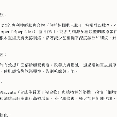
紋：
40%的專利神經肽複合物（包括棕櫚酰三肽-1、棕櫚酰四肽-7、乙
pper Tripeptide-1） 協同作用，能強力刺激多種類型的膠
根本重組皮膚支撐網絡，顯著減少甚至撫平深度皺紋和細紋，針
盈：
能有效提升面部輪廓緊實度，改善皮膚鬆弛。通過增加真皮層厚
，使肌膚恢復飽滿彈性，告別乾癟與凹陷。
：
O-Placenta（合成生長因子複合物）與植物源外泌體，扮演「
和纖維母細胞進行高效增殖、分化和修復，極大加速新陳代謝，
糖化：