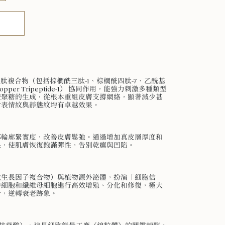
肽複合物（包括棕櫚酰三肽-1、棕櫚酰四肽-7、乙酰基
per Tripeptide-1） 協同作用，能強力刺激多種類型
胺聚糖的生成，從根本重組皮膚支撐網絡，顯著減少甚
對表情紋與靜態紋均有卓越效果。
部輪廓緊實度，改善皮膚鬆弛。通過增加真皮層厚度和
果，使肌膚恢復飽滿彈性，告別乾癟與凹陷。
a（合成生長因子複合物）與植物源外泌體，扮演「細胞信
幹細胞和纖維母細胞進行高效增殖、分化和修復，極大
合，逆轉衰老跡象。