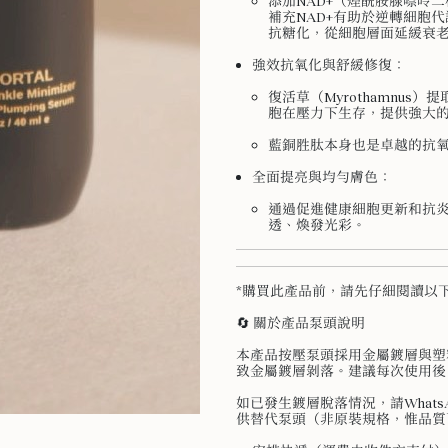
添加NAD+（煙酰胺腺嘌呤
補充NAD+有助於逆轉細胞
抗糖化，從細胞層面延緩衰
強效抗氧化與舒緩修復：
復活草（Myrothamnu
胞在壓力下生存，提供強大
藍銅胜肽本身也是卓越的抗
全面提亮與均勻膚色：
通過促進健康細胞更新和抗
透、煥發光彩。
*購買此產品前，請先仔細閱讀以
🔄 關於產品泵頭說明
本產品按壓泵頭採用金屬鍍層與塑
致金屬鍍層剝落。建議每次使用後
如已發生鍍層脫落情況，請WhatsA
供替代泵頭（非原裝規格，惟品質