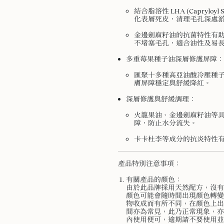
結合脂溶性 LHA (Capryloy
化表層死皮，清理毛孔深處
金邊劍麻籽油的抗菌特性有助
不堵塞毛孔，適合油性及易
多重莓果種子油深層修護屏障
：
匯聚十多種高亞油酸冷壓種
膚屏障穩定與舒緩降紅。
深層修護與舒緩調理：
火龍果油、金邊劍麻籽油等
障，防止水分流失。
卡卡杜李等成分的抗炎特性
產品特別注意事項：
有關產品的顏色：
由於此品牌採用天然配方，沒有
顏色可能會隨時間出現顏色轉變
物收成而有所不同，在顏色上出
間亦為常見，此乃正常現象，亦
內使用便可，逾期請不要使用並