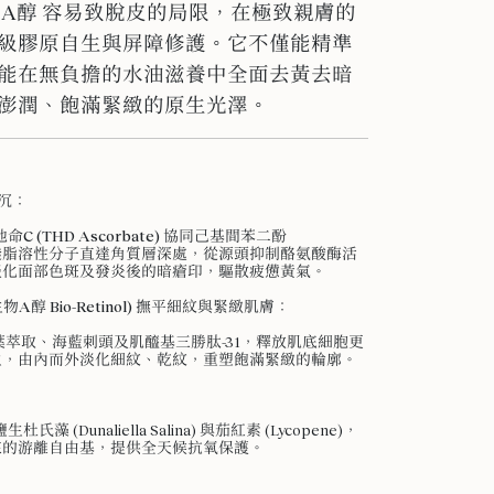
 A醇 容易致脫皮的局限，在極致親膚的
級膠原自生與屏障修護。它不僅能精準
能在無負擔的水油滋養中全面去黃去暗
澎潤、飽滿緊緻的原生光澤。
沉
：
 (THD Ascorbate)
協同己基間苯二酚
)，以高滲透脂溶性分子直達角質層深處，從源頭抑制酪氨酸酶活
淡化面部色斑及發炎後的暗瘡印，驅散疲憊黃氣。
生物A醇 Bio-Retinol) 撫平細紋與緊緻肌膚
：
葉萃取、海藍刺頭及肌醯基三勝肽-31，釋放肌底細胞更
生，由內而外淡化細紋、乾紋，重塑飽滿緊緻的輪廓。
杜氏藻 (Dunaliella Salina) 與茄紅素 (Lycopene)，
來的游離自由基，提供全天候抗氧保護。