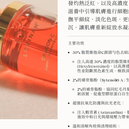
發灼熱泛紅、以及高濃度
滋養中引導肌膚進行細胞
撫平細紋、淡化色斑，更
沉，讓肌膚重新綻放水凝
主要功效
30% 脂質維他命C源頭勻色去暗
注入高達
30% 濃度的脂質維他命C
(Hexylresorcinol
性並阻斷黑色素生成，極致
2%的補骨脂酚（Sytenol® A : 
2%的補骨脂酚，
協同紅毛丹
新訊號，促進型膠原蛋白自
超強抗氧化防護與抗光老化
：
注入蝦青素 (Astaxanthin)、鹽生
強效中和日光與環境壓力帶
溫和溶解角栓與清理暗粒
：