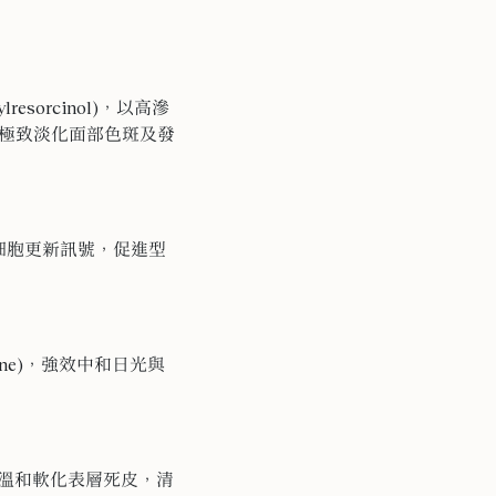
resorcinol)，以高滲
極致淡化面部色斑及發
細胞更新訊號，促進型
copene)，強效中和日光與
前提下，溫和軟化表層死皮，清