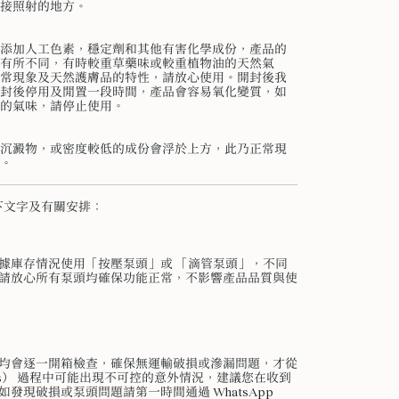
接照射的地方。
添加人工色素，穩定劑和其他有害化學成份，產品的
有所不同，有時較重草藥味或較重植物油的天然氣
常現象及天然護膚品的特性，請放心使用。開封後我
封後停用及閒置一段時間，產品會容易氧化變質，如
的氣味，請停止使用。
沉澱物，或密度較低的成份會浮於上方，此乃正常現
。
下文字及有關安排：
據庫存情況使用「按壓泵頭」或 「滴管泵頭」，不同
請放心所有泵頭均確保功能正常，不影響產品品質與使
均會逐一開箱檢查，確保無運輸破損或滲漏問題，才從
ess） 過程中可能出現不可控的意外情況，建議您在收到
發現破損或泵頭問題請第一時間通過 WhatsApp