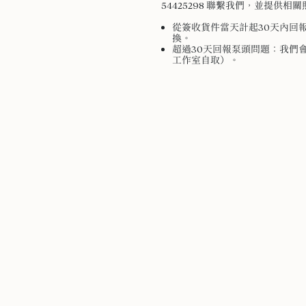
54425298 聯繫我們，並提供
從簽收貨件當天計起30天內回
換。
超過30天回報泵頭問題：我們會
工作室自取）。