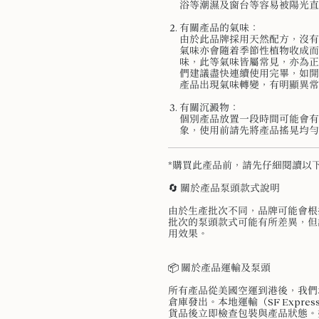
浴等潮濕及窗台等容易被陽光直
有關產品的氣味：
由於此品牌採用天然配方，沒有
氣味亦會隨着季節性植物收成而
味，此等氣味皆屬常見，亦為正
們建議盡快連續使用完畢，如開
產品出現氣味轉變，有明顯異常
有關沉澱物：
個別產品放置一段時間可能會有
象，使用前請先將產品搖晃均勻
*購買此產品前，請先仔細閱讀以
🔄 關於產品泵頭款式說明
由於生產批次不同，品牌可能會根
批次的泵頭款式可能有所差異，但
用效果。
📦 關於產品運輸及泵頭
所有產品從美國空運到港後，我們
倉庫發出。本地運輸（SF Expr
貨品後立即檢查包裝與產品狀態。如