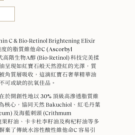
in C & Bio-Retinol Brightening Elixir
度的脂質維他命C (Ascorbyl
高階生物A醇 (Bio-Retinol) 科技完美揉
油呈現如紅寶石般天然澄紅的光澤，質
被角質層吸收，
這滴紅寶石奢華精華油
不可或缺的抗氧佳品
。
在於開創性地以
30% 頂級高滲透脂質維
為核心，協同天然 Bakuchiol、紅毛丹葉
aceum) 及海藍刺頭 (Crithmum
揉合火龍果籽油、卡卡杜李籽油及枸杞籽油等多
摒棄了傳統水溶性酸性維他命C 容易引