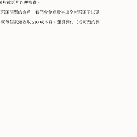
相關照片或影片以便核實。
報泵頭問題的客戶，我們會免運費寄出全新泵頭予以更
就每個泵頭收取 $10 成本費，運費到付（或可預約到