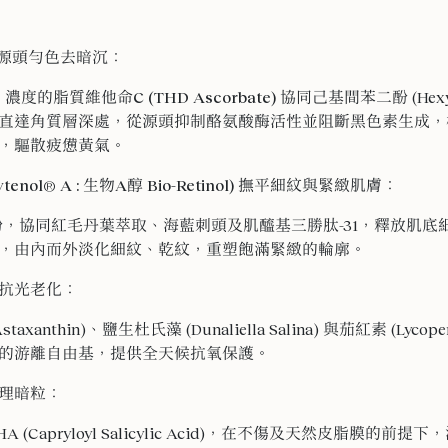
C源頭勻色去暗沉
：
% 濃度的脂質維他命C (THD Ascorbate)
協同己基間苯二酚 (Hexyl
直達角質層深處，從源頭抑制酪氨酸酶活性並阻斷黑色素生成，
，驅散疲憊黃氣。
nol® A : 生物A醇 Bio-Retinol) 撫平細紋與緊緻肌膚
：
酚，
協同紅毛丹葉萃取、海藍刺頭及肌醯基三勝肽-31，釋放肌底
，由內而外淡化細紋、乾紋，重塑飽滿緊緻的輪廓。
抗光老化
：
taxanthin)、鹽生杜氏藻 (Dunaliella Salina) 與茄紅素 (Ly
的游離自由基，提供全天候抗氧保護。
理暗粒
：
A (Capryloyl Salicylic Acid)，在不傷及天然皮脂膜的