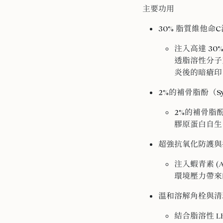
主要功用
30% 脂質維他命
注入高達
30
透脂溶性分子
炎後的暗瘡印
2%的補骨脂酚（Syte
2%的補骨脂
膠原蛋白自生
超強抗氧化防護與
注入蝦青素 (As
環境壓力帶來
溫和溶解角栓與清
結合脂溶性 LH