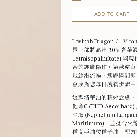
ADD TO CART
Lovinah Dragon-C - Vitam
是一部將
高達 30% 奢華濃
Tetraisopalmitate)
與現代
合的護膚傑作。這款精華
地絲滑流暢，觸膚瞬間即
會成為您每日護養步驟中
這款精華油的精妙之處，
他命C (THD Ascorbate)
萃取 (Nephelium Lapp
Maritimum)，並
種高亞油酸種子油。配方