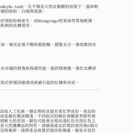
l Salicylic Acid)，在不傷及天然皮脂膜的前提下，溫和軟
淤積的暗粒、白頭與黑頭。
於預防粉刺產生，而Mongongo堅果油等質地輕薄、
長粉刺的皮膚使用。
子油，補充必需不飽和脂肪酸，鎖緊水分，強效維持皮
具有卓越的修復和保濕性能，能舒緩刺激，強化皮膚屏
有助於舒緩因敏感或痤瘡引起的紅腫和炎症。
添加人工色素，穩定劑和其他有害化學成份，產品的
或是顏色變淡變淺，不同批次的顏色會隨着季節性植
現較大的差別，顏色可能會呈現由淺紅色至深紅色之
是天然護膚品的特性。請確保產品於開封使用後6個月
及時棄掉。請將產品放置於陰涼乾燥處。避免存放於