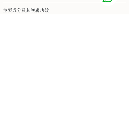
主要成分及其護膚功效
【角質層 NMF 重建與 14 重立體水合網絡】
17 重皮膚同源氨基酸矩陣：
完美模擬健康肌膚角質層高達 40% 的天然保濕因子
（NMF）結構。直接為受損表皮提供細胞建築材
料，主動縫合角質磚牆，從根本提升肌膚自身的蓄
水力與耐受防禦度。
14-Form Hyaluronic Acid Matrix：
由 14 種不同分子量與改性結構交織成的超級透明質
酸矩陣（包含透氣鎖水的交聯玻尿酸、親膚的乙醯
化玻尿酸、深層誘導水分的水解玻尿酸，以及罕見
能融入皮脂膜的硬脂醯基/油醯基玻尿酸），協同聚
谷氨酸（Polyglutamic Acid），打造持久的深層水
光澎潤。