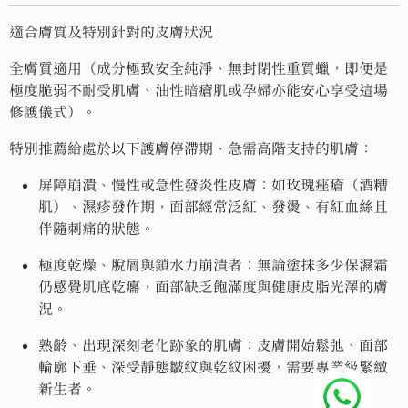
適合膚質及特別針對的皮膚狀況
全膚質適用（成分極致安全純淨、無封閉性重質蠟，即便是
極度脆弱不耐受肌膚、油性暗瘡肌或孕婦亦能安心享受這場
修護儀式）。
特別推薦給處於以下護膚停滯期、急需高階支持的肌膚：
屏障崩潰、慢性或急性發炎性皮膚：如玫瑰痤瘡（酒糟
肌）、濕疹發作期，面部經常泛紅、發燙、有紅血絲且
伴隨刺痛的狀態。
極度乾燥、脫屑與鎖水力崩潰者：無論塗抹多少保濕霜
仍感覺肌底乾癟，面部缺乏飽滿度與健康皮脂光澤的膚
況。
熟齡、出現深刻老化跡象的肌膚：皮膚開始鬆弛、面部
輪廓下垂、深受靜態皺紋與乾紋困擾，需要專業級緊緻
新生者。