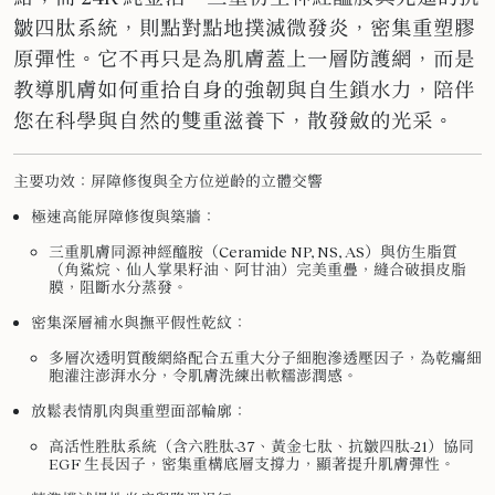
皺四肽系統，則點對點地撲滅微發炎，密集重塑膠
原彈性。它不再只是為肌膚蓋上一層防護網，而是
教導肌膚如何重拾自身的強韌與自生鎖水力，陪伴
您在科學與自然的雙重滋養下，
散發
斂的光采。
主要功效：屏障修復與全方位逆齡的立體交響
極速高能屏障修復與築牆：
三重肌膚同源神經醯胺（Ceramide NP, NS, AS）與仿生脂質
（角鯊烷、仙人掌果籽油、阿甘油）完美重疊，縫合破損皮脂
膜，阻斷水分蒸發。
密集深層補水與撫平假性乾紋：
多層次透明質酸網絡配合五重大分子細胞滲透壓因子，為乾癟細
胞灌注澎湃水分，令肌膚洗練出軟糯澎潤感。
放鬆表情肌肉與重塑面部輪廓：
高活性胜肽系統（含六胜肽-37、黃金七肽、抗皺四肽-21）協同
EGF 生長因子，密集重構底層支撐力，顯著提升肌膚彈性。