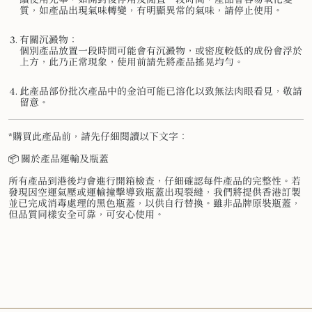
質，如產品出現氣味轉變，有明顯異常的氣味，請停止使用。
有關沉澱物：
個別產品放置一段時間可能會有沉澱物，或密度較低的成份會浮於
上方，此乃正常現象，使用前請先將產品搖晃均勻。
此產品部份批次產品中的金泊可能已溶化以致無法肉眼看見，敬請
留意。
*購買此產品前，請先仔細閱讀以下文字：
📦 關於產品運輸及瓶蓋
所有產品到港後均會進行開箱檢查，仔細確認每件產品的完整性。若
發現因空運氣壓或運輸撞擊導致瓶蓋出現裂縫，我們將提供香港訂製
並已完成消毒處理的黑色瓶蓋，以供自行替換。雖非品牌原裝瓶蓋，
但品質同樣安全可靠，可安心使用。