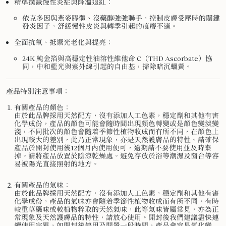
精準撲滅慢性炎症與降溫退紅：
依克多因與燕麥膠體、沒藥醇強強聯手，控制皮膚受壓時的關鍵
發炎因子，舒緩慢性皮炎與轉季引起的痕癢不適。
全面抗氧、抵禦光老化與提亮：
24K 純金箔與高穩定性油溶性維他命 C（THD Ascorbate）協
同，中和藍光與紫外線引起的自由基，掃除暗沉蠟黃。
產品特別注意事項：
有關產品的顏色：
由於此品牌採用天然配方，沒有添加人工色素，穩定劑和其他有害
化學成份，產品的顏色可能會隨時間出現顏色轉變或是顏色變淡變
淺，不同批次的顏色會隨着季節性植物收成而有所不同，在顏色上
出現較大的差別，此乃正常現象，亦是天然護膚品的特性。請確保
產品於開封使用後12個月內使用便可，逾期請不要使用並及時棄
掉。請將產品放置於陰涼乾燥處。避免存放於浴等潮濕及窗台等容
易被陽光直接照射的地方。
有關產品的氣味：
由於此品牌採用天然配方，沒有添加人工色素，穩定劑和其他有害
化學成份，產品的氣味亦會隨着季節性植物收成而有所不同，有時
較重草藥味或較植物粹取的天然氣味，此等氣味皆屬常見，亦為正
常現象及天然護膚品的特性，請放心使用。開封後我們建議盡快連
續使用完畢，如開封後停用及閒置一段時間，產品會容易氧化變