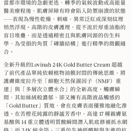
當都市環境的急劇更迭、轉季的氣候波動或高能量
醫美療程後，肌膚屏障有時會陷入防禦崩潰的狀態
——表現為慢性乾燥、刺痛、異常泛紅或深刻紋理
悄然浮現。高階的皮膚護理，從不流於厚重油脂的
盲目堆疊，而是透過精密且與肌膚同源的仿生科
學，為受損的角質「磚牆結構」進行精準的微觀縫
合。
全新升級的
Lovinah 24K Gold Butter Cream 超越
了前代產品單純依賴植物油膜封悶的傳統思維，將
護膚維度拉升至「細胞天然保濕因子（NMF）重
建」與「多層次立體水合」的全新高度。
觸膚瞬
間，其如絲絨般濃郁、卻又擁有高階液晶觸感的
「Gold Butter」質地，會在皮膚表面優雅地融化滲
透。在苦橙花純露的靜謐芳香中，高達 17 種親膚氨
基酸與 14 重立體透明質酸瞬間潛入肌底修補抓水網
絡；而 24K 純金箔、三重仿生神經醯胺與先進的抗