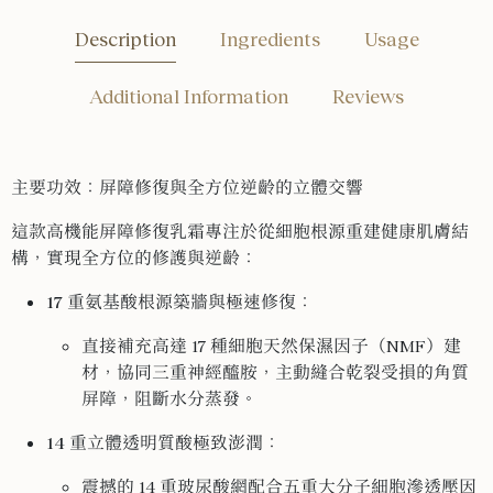
Description
Ingredients
Usage
Additional Information
Reviews
主要功效：屏障修復與全方位逆齡的立體交響
這款高機能屏障修復乳霜專注於從細胞根源重建健康肌膚結
構，實現全方位的修護與逆齡：
17 重氨基酸根源築牆與極速修復
：
直接補充高達 17 種細胞天然保濕因子（NMF）建
材，協同三重神經醯胺，主動縫合乾裂受損的角質
屏障，阻斷水分蒸發。
14 重立體透明質酸極致澎潤
：
震撼的 14 重玻尿酸網配合五重大分子細胞滲透壓因