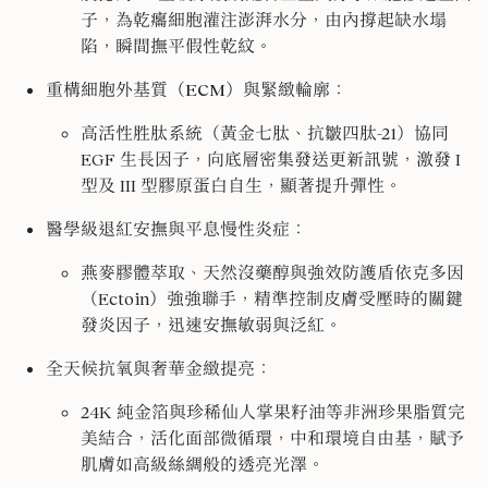
子，為乾癟細胞灌注澎湃水分，由內撐起缺水塌
陷，瞬間撫平假性乾紋。
重構細胞外基質（ECM）與緊緻輪廓
：
高活性胜肽系統（黃金七肽、抗皺四肽-21）協同
EGF 生長因子，向底層密集發送更新訊號，激發 I
型及 III 型膠原蛋白自生，顯著提升彈性。
醫學級退紅安撫與平息慢性炎症
：
燕麥膠體萃取、天然沒藥醇與強效防護盾依克多因
（Ectoin）強強聯手，精準控制皮膚受壓時的關鍵
發炎因子，迅速安撫敏弱與泛紅。
全天候抗氧與奢華金緻提亮
：
24K 純金箔與珍稀仙人掌果籽油等非洲珍果脂質完
美結合，活化面部微循環，中和環境自由基，賦予
肌膚如高級絲綢般的透亮光澤。