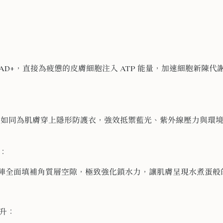
NAD+，直接為疲憊的皮膚細胞注入 ATP 能量，加速細胞新陳
：
oin，如同為肌膚穿上隱形防護衣，強效抵禦藍光、紫外線壓力與環
：
矩陣全面填補角質層空隙，極致強化鎖水力，讓肌膚呈現水煮蛋般
升：