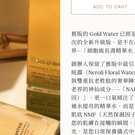
ADD TO CART
舊版的 Gold Wate
次的全新升級版，是不在
界—「細胞級長壽精華水
創辦人保留了舊版中最引
純露（Neroli Floral
與雙重抗老胜肽的奢華陣
老界的神仙成分——「NAD
因）」，更一口氣傾注了 
補水提亮的精華水，而是
肌底 NMF（天然保濕
您的肌膚在接觸的瞬間，
光，是您日常保養儀式中