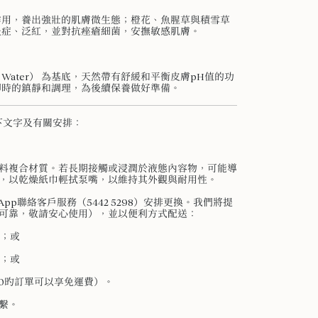
作用，養出強壯的肌膚微生態；橙花、魚腥草與積雪草
炎症、泛紅，並對抗痤瘡細菌，安撫敏感肌膚。
oral Water） 為基底，天然帶有舒緩和平衡皮膚pH值的功
即時的鎮靜和調理，為後續保養做好準備。
下文字及有關安排：
料複合材質。若長期接觸或浸潤於液態內容物，可能導
，以乾燥紙巾輕拭泵嘴，以維持其外觀與耐用性。
pp聯絡客戶服務（5442 5298）安排更換。我們將提
可靠，敬請安心使用），並以便利方式配送：
；或
；或
00旳訂單可以享免運費）。
繫。