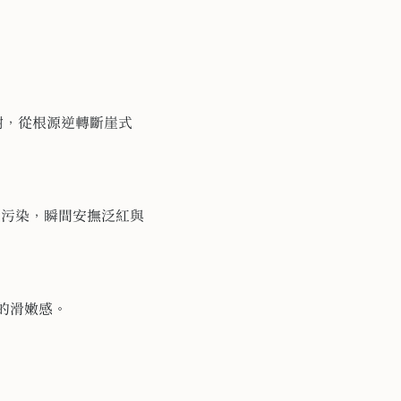
代謝，從根源逆轉斷崖式
境污染，瞬間安撫泛紅與
的滑嫩感。