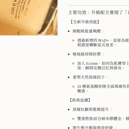
主要功效：升級配方實現了「
【全新升級效能】
細胞級能量喚醒：
透過新增的 NAD+，直接為
根源逆轉斷崖式衰老。
極地級屏障防禦 ：
加入 Ectoin，如同為肌
染，瞬間安撫泛紅與發炎。
重塑天然保濕因子：
15 種氨基酸矩陣全面填補
嫩感。
【經典延續】
深層抗皺與緊緻提升：
雙重胜肽結合納米膠體金，
微生態平衡與強效舒緩 ：