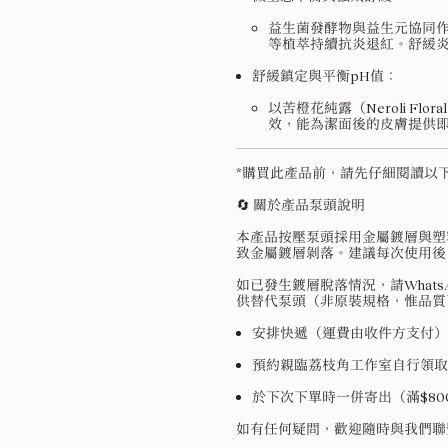
益生菌發酵物與益生元協同
等植萃持續抗炎退紅。舒緩
舒緩鎮定與平衡pH值：
以苦橙花純露（Neroli Fl
效，能為潔面後的皮膚提供
*購買此產品前，請先仔細閱讀以
🔄 關於產品泵頭說明
本產品按壓泵頭採用金屬鍍層與塑
致金屬鍍層剝落。建議每次使用後
如已發生鍍層脫落情況，請WhatsA
供替代泵頭（非原裝規格，惟品質
安排快遞（運費由收件方支付）
預約親臨荔枝角工作室自行領取
於下次下單時一併寄出（滿$8
如有任何疑問，歡迎隨時與我們聯