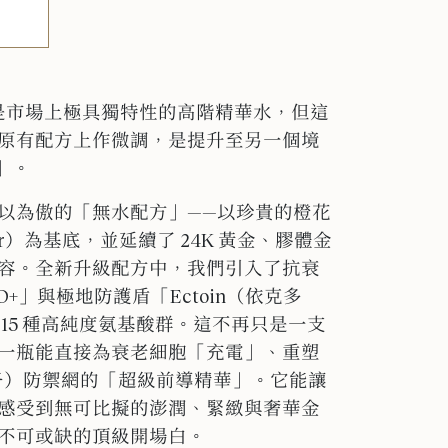
r 已經是市場上極具獨特性的高階精華水，但這
原有配方上作微調，是提升至另一個境
」。
以為傲的「無水配方」——以珍貴的橙花
 Water）為基底，並延續了 24K 黃金、膠體金
容。全新升級配方中，我們引入了抗衰
+」與極地防護盾「Ectoin（依克多
15 種高純度氨基酸群。
這不再只是一支
一瓶能直接為衰老細胞「充電」、重塑
因子）防禦網的「超級前導精華」。它能讓
感受到無可比擬的澎潤、緊緻與奢華金
不可或缺的頂級開場白。