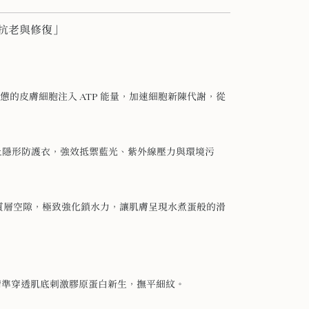
抗老與修復」
疲憊的皮膚細胞注入 ATP 能量，加速細胞新陳代謝，從
膚穿上隱形防護衣，強效抵禦藍光、紫外線壓力與環境污
角質層空隙，極致強化鎖水力，讓肌膚呈現水煮蛋般的滑
精準穿透肌底刺激膠原蛋白新生，撫平細紋。