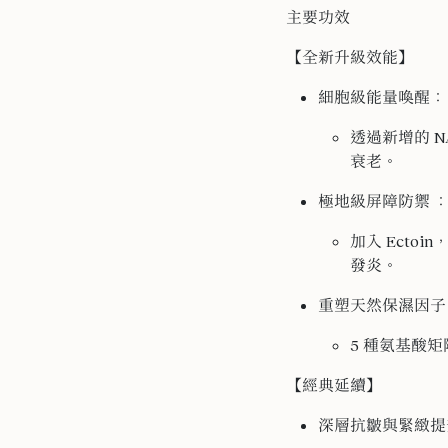
主要功效
【全新升級效能】
細胞級能量喚醒：
透過新增的 
衰老。
極地級屏障防禦 
加入 Ect
發炎。
重塑天然保濕因子
5 種氨基酸
【經典延續】
深層抗皺與緊緻提