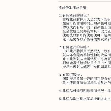
產品特別注意事項：
有關產品的顏色：
由於此品牌採用天然配方，沒有
顏色可能會隨時間出現顏色轉變
物收成而有所不同，在顏色上出
至金黃色之間亦為常見，此乃正
使用後12個月內使用便可，逾
處。避免存放於浴等潮濕及窗台
有關產品的氣味：
由於此品牌採用天然配方，沒有
氣味亦會隨着季節性植物收成而
味，此等氣味皆屬常見，亦為正
們建議盡快連續使用完畢，如開
產品出現氣味轉變，有明顯異常
有關沉澱物：
個別產品放置一段時間可能會有
象，使用前請先將產品搖晃均勻
此產品可能有明顯分層情況，此
此產品部份批次產品中的金泊可