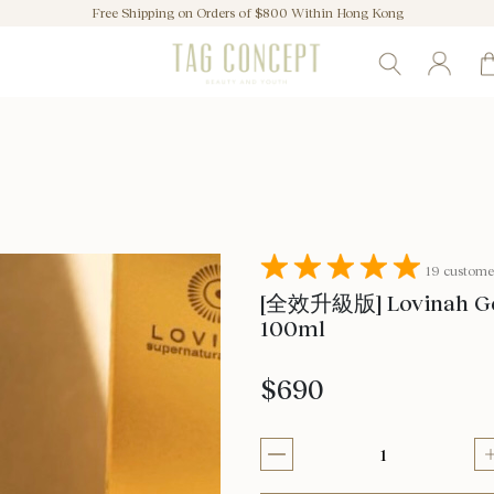
Free Shipping on Orders of $800 Within Hong Kong
19 custome
[全效升級版] Lovinah Go
100ml
$690