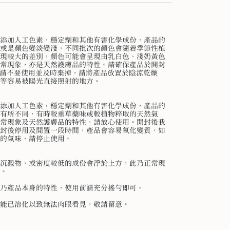
添加人工色素，穩定劑和其他有害化學成份，產品的
或是顏色變淡變淺，不同批次的顏色會隨着季節性植
現較大的差別，顏色可能會呈現由乳白色、淺奶黃色
常現象，亦是天然護膚品的特性。請確保產品於開封
期請不要使用並及時棄掉。請將產品放置於陰涼乾燥
等容易被陽光直接照射的地方。
添加人工色素，穩定劑和其他有害化學成份，產品的
有所不同，有時較重草藥味或較植物粹取的天然氣
常現象及天然護膚品的特性，請放心使用。開封後我
封後停用及閒置一段時間，產品會容易氧化變質，如
的氣味，請停止使用。
沉澱物，或密度較低的成份會浮於上方，此乃正常現
。
乃產品本身的特性，使用前請充分搖勻即可。
能已溶化以致無法肉眼看見，敬請留意。