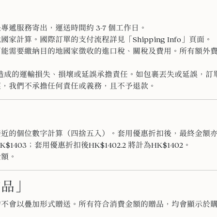
快專遞服務寄出，
運送時間約 3-7 個工作日。
地國家計算。
國際訂單的支付流程詳見「Shipping Info」頁面。
可能需要繳納目的地國家徵收的進口稅
、關稅及費用。所有額外
造成的運輸損失、
損壞或延誤承擔責任。如包裹丟失或延誤，訂
壞，
我們不承擔任何責任或義務，且不予退款。
接近的個位數字計算（四捨五入）。套用優惠折扣後，最終金額
$1403；套用優惠折扣後HK$1402.2 將計為HK$1402。
金額。
贈品」
均不會以疊加形式贈送。所有符合消費金額的贈品，均會顯示於