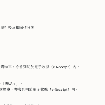
Core，訂單折後及扣除積分後：
物車，亦會列明於電子收據（e-Receipt）內。
＋「贈品A」。
車，亦會列明於電子收據（e-Receipt）內。