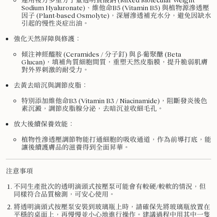
Sodium Hyaluronate)、維他命B5 (Vitamin B5) 與植物源滲透壓
因子 (Plant-based Osmolyte)，深層滲透補充水分，避免因缺水
引起的慢性炎症出油。
強化天然屏障與修護
：
傾注神經醯胺 (Ceramides / 分子釘) 與 β-葡聚醣 (Beta
Glucan)，填補角質細胞間質，重塑天然皮脂膜，提升脆弱肌膚
對外界刺激的耐受力。
去黃去暗沉與調節皮脂
：
特別添加維他命B3 (Vitamin B3 / Niacinamide)，阻斷發炎後色
素沉澱，調節皮脂腺分泌，去暗沉並收細毛孔。
放大後續保養效能：
植物性滲透壓調節物能打通細胞的吸收通道，作為前導打底，能
讓後續護膚品的滋養得到全面昇華。
注意事項
不同生產批次的透明滴頭式按壓泵可能會有較硬/較軟的情況，但
同樣符合品質檢測，可安心使用。
將透明滴頭式按壓泵安裝到玻璃瓶上時，請確保先將玻璃瓶放置在
平穩的桌面上，再慢慢並小心地進行操作。建議過程中用其中一隻