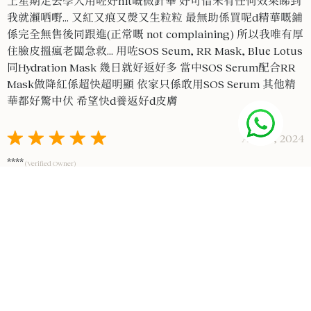
上星期走去學人用咗好hit嘅微針華 好可惜未有任何效果睇到
我就瀨哂嘢... 又紅又痕又㷫又生粒粒 最無助係買呢d精華嘅鋪
係完全無售後同跟進(正常嘅 not complaining) 所以我唯有厚
住臉皮搵瘋老闆急救... 用咗SOS Seum, RR Mask, Blue Lotus
同Hydration Mask 幾日就好返好多 當中SOS Serum配合RR
Mask做降紅係超快超明顯 依家只係敢用SOS Serum 其他精
華都好驚中伏 希望快d養返好d皮膚
Aug 17, 2024
****
(Verified Owner)
又係我留Review俾SOS精華?因為真係好好用，令到我皮膚狀
況一直維持穩定 佢已經係我護膚組合入面不能缺少嘅一支精
華 因為我通常會用兩支精華，另一支精華可能會睇天氣皮膚
狀況而換，但係sos保濕係我一年四季都會查嘅basic serum
Aug 14, 2024
****
(Verified Owner)