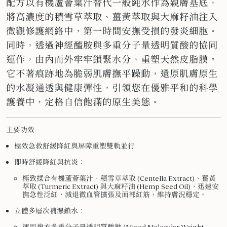
配方以有機蘆薈葉汁替代一般純水作為親膚基底，
將高濃度的積雪草萃取、薑黃萃取與大麻籽油注入
微觀修護網絡中，第一時間安撫受損的發炎細胞。
同時，透過神經醯胺與多重分子量透明質酸的協同
運作，由內而外牢牢鎖緊水分、重塑天然皮脂膜。
它不著痕跡地為脆弱肌膚撫平躁動，還原肌膚原生
的水凝通透與健康彈性，引領您在優雅平和的科學
護養中，定格自信飽滿的原生美態。
主要功效
極效急救舒緩降紅與屏障重塑雙軌並行
即時舒緩降紅與抗炎
：
極致揉合有機蘆薈葉汁、積雪草萃取 (Centella Extract)、薑黃
萃取 (Turmeric Extract) 與大麻籽油 (Hemp Seed Oil)，迅速安
撫急性泛紅，減退微血管擴張及面部紅筋，維持膚況穩定。
立體多層次補濕鎖水
：
運用複方多重分子量透明質酸鈉 (Mixed Molecular Weight