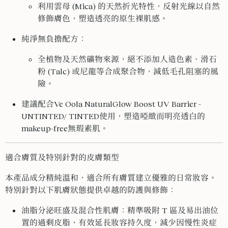
利用雲母 (Mica) 的天然折光特性，反射光線以自然
修飾膚色，塑造透亮的原生裸肌感。
純淨無負擔配方：
全植物及天然礦物來源，絕不添加人造色素、滑石
粉 (Talc) 或尼龍等合成聚合物，減低毛孔阻塞的風
險。
建議配合Ve Oola NaturalGlow Boost UV Barrier -
UNTINTED/ TINTED使用，塑造啞緻而明亮透白的
makeup-free無瑕素肌。
適合膚質及特別針對的皮膚類型
本產品成分精純溫和，適合所有膚質建立優雅的日常妝容。
特別針對以下肌膚狀態提供卓越的防護與修飾：
油脂分泌旺盛及混合性肌膚：精準吸附 T 區及易出油位
置的過剩皮脂，有效延長妝容持久度，減少因慢性炎症