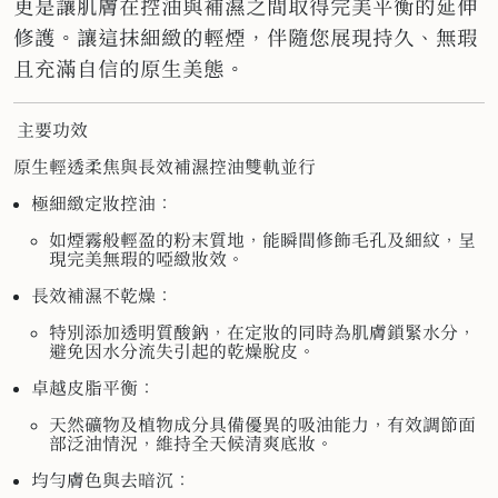
更是讓肌膚在控油與補濕之間取得完美平衡的延伸
修護。讓這抹細緻的輕煙，伴隨您展現持久、無瑕
且充滿自信的原生美態。
主要功效
原生輕透柔焦與長效補濕控油雙軌並行
極細緻定妝控油：
如煙霧般輕盈的粉末質地，能瞬間修飾毛孔及細紋，呈
現完美無瑕的啞緻妝效。
長效補濕不乾燥：
特別添加透明質酸鈉，在定妝的同時為肌膚鎖緊水分，
避免因水分流失引起的乾燥脫皮。
卓越皮脂平衡：
天然礦物及植物成分具備優異的吸油能力，有效調節面
部泛油情況，維持全天候清爽底妝。
均勻膚色與去暗沉：