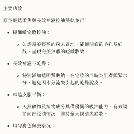
主要功效
原生輕透柔焦與長效補濕控油雙軌並行
極細緻定妝控油：
如煙霧般輕盈的粉末質地，能瞬間修飾毛孔及細
紋，呈現完美無瑕的啞緻妝效。
長效補濕不乾燥：
特別添加透明質酸鈉，在定妝的同時為肌膚鎖緊水
分，避免因水分流失引起的乾燥脫皮。
卓越皮脂平衡：
天然礦物及植物成分具備優異的吸油能力，有效調
節面部泛油情況，維持全天候清爽底妝。
均勻膚色與去暗沉：