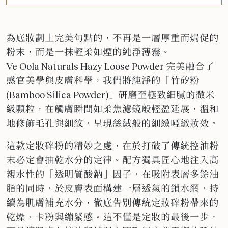
為底妝劃上完美句點的，不再是一層厚重而焗促的
粉末，而是一抹輕柔如煙的純淨薄霧。
Ve Oola Naturals Hazy Loose Powder 完美融合了
感官美學與皮膚科學，我們將純淨的「竹矽粉
(Bamboo Silica Powder)」研磨至極致細膩的微米
級顆粒，在觸膚瞬間如柔焦濾鏡般輕盈延展，溫和
地修飾毛孔與細紋，呈現絲絨般的細緻啞緻妝效。
這款定妝碎粉的精妙之處，在於打破了傳統控油粉
末必定會抽乾水分的定律。配方獨具匠心地注入高
親水性的「透明質酸鈉」因子，在吸附表層多餘油
脂的同時，於皮膚表面構建一層透氣的鎖水網，持
續為肌膚補充水分，徹底告別傳統定妝碎粉帶來的
乾燥、卡粉與繃緊感。這不僅是定妝的最後一步，