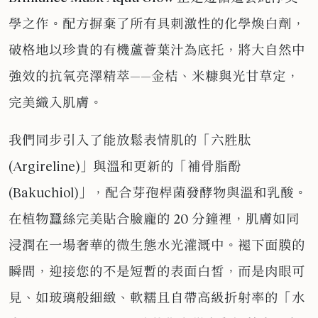
學之作。配方摒棄了所有具刺激性的化學煥白劑，
破格地以珍貴的有機蘆薈葉汁為底托，將大自然中
強效的抗氧亮澤精萃——金桔、米糠與光甘草定，
完美織入肌膚。
我們同步引入了能放鬆表情肌的「六胜肽
(Argireline)」與溫和更新的「補骨脂酚
(Bakuchiol)」，配合芽孢桿菌發酵物與溫和乳酸。
在植物蠶絲完美貼合臉龐的 20 分鐘裡，肌膚如同
浸潤在一場奢華的微生態水光灌溉中。褪下面膜的
瞬間，迎接您的不是短暫的表面白皙，而是肉眼可
見、如玻璃般細緻、軟糯且自帶高級折射率的「水