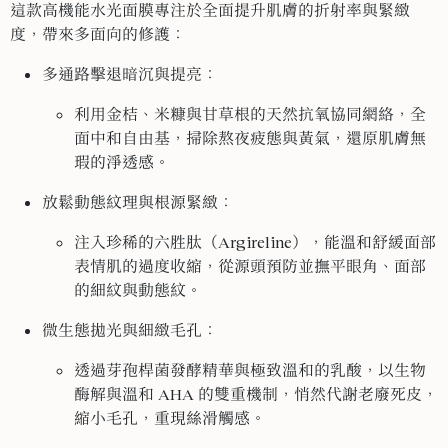
這款高機能水光面膜專注於全面提升肌膚的折射率與緊緻
度，帶來多面向的修護：
多通路擊退暗沉與提亮：
利用金桔、米糠與甘草根的天然抗氧協同網絡，全
面中和自由基，掃除熬夜疲態與黃氣，還原肌膚無
瑕的淨透感。
放鬆動態紋理與根源緊緻：
注入珍稀的六胜肽（Argireline），能溫和舒緩面部
表情肌的過度收縮，從源頭預防並撫平眼角、面部
的細紋與動態紋。
微生態拋光與細緻毛孔：
透過芽孢桿菌發酵精華與極致溫和的乳酸，以生物
酶解與溫和 AHA 的雙重機制，悄然代謝老廢死皮，
縮小毛孔，重現絲滑觸感。