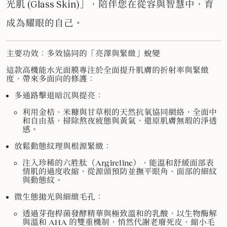
光肌 (Glass Skin)」，陪伴您在從容與智慧中，育
成為耀眼的自己。
主要功效：多效協同的「亮澤與緊緻」蛻變
這款高機能水光面膜專注於全面提升肌膚的折射率與緊緻
度，帶來多面向的修護：
多通路擊退暗沉與提亮：
利用金桔、米糠與甘草根的天然抗氧協同網絡，全面中
和自由基，掃除熬夜疲態與黃氣，還原肌膚無瑕的淨透
感。
放鬆動態紋理與根源緊緻：
注入珍稀的六胜肽（Argireline），能溫和舒緩面部表
情肌的過度收縮，從源頭預防並撫平眼角、面部的細紋
與動態紋。
微生態拋光與細緻毛孔：
透過芽孢桿菌發酵精華與極致溫和的乳酸，以生物酶解
與溫和 AHA 的雙重機制，悄然代謝老廢死皮，縮小毛