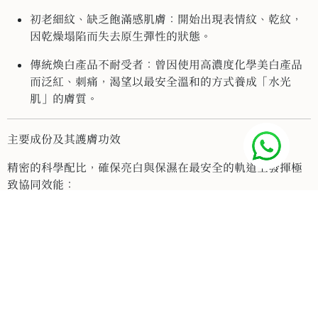
初老細紋、缺乏飽滿感肌膚：開始出現表情紋、乾紋，
因乾燥塌陷而失去原生彈性的狀態。
傳統煥白產品不耐受者：曾因使用高濃度化學美白產品
而泛紅、刺痛，渴望以最安全溫和的方式養成「水光
肌」的膚質。
主要成份及其護膚功效
精密的科學配比，確保亮白與保濕在最安全的軌道上發揮極
致協同效能：
【高階植物亮澤與抗氧網絡】
Kumquat Extract (金桔萃取) & Rice Bran Extract (米糠
萃取)：
富含天然黃酮類化合物與阿魏酸。能發揮強大的抗
氧化保護，阻斷因環境壓力引起的皮脂氧化，極速