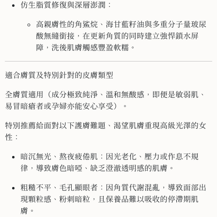
仿生脂質修復與深層澎潤：
高親膚性的角鯊烷、海甘藍籽油與多重分子量玻尿
酸無縫銜接，在更新角質的同時建立強悍鎖水屏
障，洗後肌膚觸感豐盈軟糯。
適合膚質及特別針對的皮膚類型
全膚質適用（成分極致純淨、溫和無酸感，即便是敏弱肌、
易冒暗瘡者或孕婦亦能安心享受）。
特別推薦給面對以下護膚難題、渴望肌膚重現高級光澤的女
性：
暗沉無光、熬夜疲倦肌：因光老化、壓力或作息不規
律，導致膚色暗啞、缺乏澄澈透明感的肌膚。
粗糙不平、毛孔顯眼者：因角質代謝混亂，導致面部出
現顆粒感、粉刺暗粒，且保養品難以吸收的停滯期肌
膚。