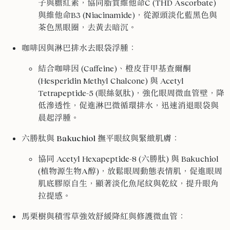
子與膽紅素，協同脂質維他命C (THD Ascorbate)
與維他命B3 (Niacinamide)，從源頭淡化藍黑色與
茶色黑眼圈，去黃去暗沉。
咖啡因與淋巴排水去眼袋浮腫
：
結合咖啡因 (Caffeine)、橙皮苷甲基查爾酮
(Hesperidin Methyl Chalcone) 與 Acetyl
Tetrapeptide-5 (眼絲氨肽)，強化眼周微血管壁，降
低滲透性，促進淋巴微循環排水，迅速消退眼袋與
晨起浮腫。
六勝肽與 Bakuchiol 撫平眼紋與緊緻肌膚
：
協同 Acetyl Hexapeptide-8 (六勝肽) 與 Bakuchiol
(植物源生物A醇)，放鬆眼周動態表情肌，促進眼周
肌底膠原自生，顯著淡化魚尾紋與乾紋，提升眼角
拉提感。
馬栗樹與積雪草強效舒緩降紅與修護微血管
：