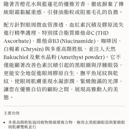
隨著苦橙花水與藍蓮花的優雅芳香，徹底摒棄了傳
統眼霜黏膩重感、引發油脂粒或阻塞毛孔的負擔。
配方針對眼周微血管滲透、血紅素沉積及膠原流失
進行精準護理，特別揉合脂質維他命C (THD
Ascorbate)、維他命B3 (Niacinamide)、咖啡因、
白楊素 (Chrysin) 與多重高階胜肽，並注入天然
Bakuchiol 及紫水晶粉 (Amethyst powder)。它不
僅能顯著改善色素沉積引起的黑眼圈與浮腫眼袋，
更能安全地促進眼周膠原自生，撫平魚尾紋與乾
紋，使眼周肌膚重現水凝澎潤、緊緻飽滿的光澤，
讓您在優雅自信的顧盼之間，展現高雅動人的美
態。
主要功效
多重高階胜肽協同植物微循環複合物，極效去黑眼圈眼袋與緊緻眼
周肌膚雙軌並行