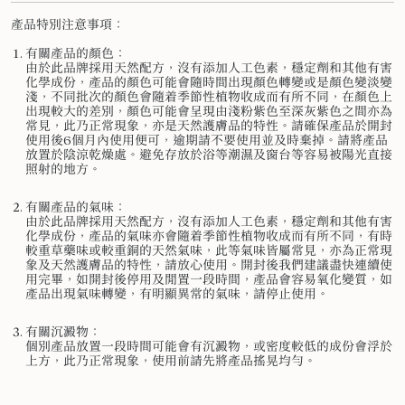
產品特別注意事項：
有關產品的顏色：
由於此品牌採用天然配方，沒有添加人工色素，穩定劑和其他有害
化學成份，產品的顏色可能會隨時間出現顏色轉變或是顏色變淡變
淺，不同批次的顏色會隨着季節性植物收成而有所不同，在顏色上
出現較大的差別，顏色可能會呈現由淺粉紫色至深灰紫色之間亦為
常見，此乃正常現象，亦是天然護膚品的特性。請確保產品於開封
使用後6個月內使用便可，逾期請不要使用並及時棄掉。請將產品
放置於陰涼乾燥處。避免存放於浴等潮濕及窗台等容易被陽光直接
照射的地方。
有關產品的氣味：
由於此品牌採用天然配方，沒有添加人工色素，穩定劑和其他有害
化學成份，產品的氣味亦會隨着季節性植物收成而有所不同，有時
較重草藥味或較重銅的天然氣味，此等氣味皆屬常見，亦為正常現
象及天然護膚品的特性，請放心使用。開封後我們建議盡快連續使
用完畢，如開封後停用及閒置一段時間，產品會容易氧化變質，如
產品出現氣味轉變，有明顯異常的氣味，請停止使用。
有關沉澱物：
個別產品放置一段時間可能會有沉澱物，或密度較低的成份會浮於
上方，此乃正常現象，使用前請先將產品搖晃均勻。