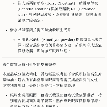
注入馬栗樹萃取 (Horse Chestnut)、積雪草萃取
(Centella Asiatica) 與神經醯胺 NG (Ceramide
NG)，舒緩眼周疲勞，改善微血管擴張，維護眼周
纖薄屏障穩定。
紫水晶與藻類拉提即時煥發原生光采
：
利用紫水晶粉 (Amethyst powder) 提供微量元素光
澤，配合藻類萃取與普魯蘭多糖，於眼周形成透氣
微緊緻膜，即時撫平眼周紋理。
適合膚質及特別針對的皮膚類型
本產品成分極致精純、質地輕盈親膚且不含致顆粒性高負擔
礦物油，適合所有渴望維持眼周青春密度與澄淨度的女性，
並特別針對以下失衡狀態提供日常精準護理：
眼周出現黑眼圈、色素沉積及面色暗沉黃氣嚴重者
：特
別適合長期面對電子螢幕、熬夜導致眼周微循環停滯、
藍黑色或茶色黑眼圈明顯者。