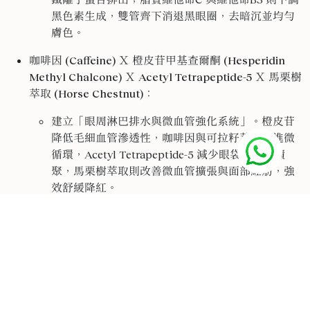
黑色素生成，雙管齊下消退黑眼圈，去暗沉並均勻
膚色。
咖啡因 (Caffeine) Ｘ 橙皮苷甲基查爾酮 (Hesperidin
Methyl Chalcone) Ｘ Acetyl Tetrapeptide-5 Ｘ 馬栗樹
萃取 (Horse Chestnut)
：
建立「眼周淋巴排水與微血管強化系統」。橙皮苷
降低毛細血管滲透性，咖啡因與可拉籽萃取促進微
循環，Acetyl Tetrapeptide-5 減少眼袋組織液積
聚，馬栗樹萃取則改善微血管擴張與面部紅筋，強
效舒緩降紅。
六勝肽 (Acetyl Hexapeptide-8) Ｘ Bakuchiol Ｘ 棕櫚
酰三勝肽-1/七勝肽-4 Ｘ 大豆/水解米蛋白
：
形成了「眼周膠原自生與撫紋拉提鏈路」。六勝肽
阻斷神經遞質釋放以放鬆魚尾紋；Bakuchiol 協同
多重胜肽與水解蛋白刺激成纖維細胞合成型膠原蛋
白，實現優雅的緊緻肌膚與撫平細紋。