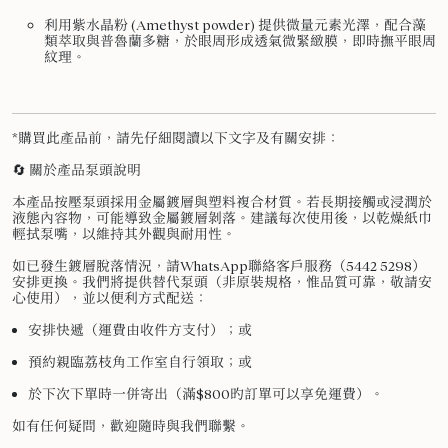
利用紫水晶粉 (Amethyst powder) 提供微量元素光澤，配合藻
類萃取與普魯蘭多糖，於眼周形成透氣微緊緻膜，即時撫平眼周
紋理。
*購買此產品前，請先仔細閱讀以下文字及有關安排：
🔄 關於產品泵頭說明
本產品按壓泵頭採用金屬鍍層與塑料複合材質。若長期接觸或浸潤於
液態內容物，可能導致金屬鍍層剝落。建議每次使用後，以乾燥紙巾
輕拭泵嘴，以維持其外觀與耐用性。
如已發生鍍層脫落情況，請WhatsApp聯絡客戶服務（5442 5298）
安排更換。我們將提供替代泵頭（非原裝規格，惟品質可靠，敬請安
心使用），並以便利方式配送：
安排快遞（運費由收件方支付）；或
預約親臨荔枝角工作室自行領取；或
於下次下單時一併寄出（滿$800旳訂單可以享免運費）。
如有任何疑問，歡迎隨時與我們聯繫。