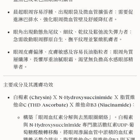
晨起眼周容易浮腫、出現眼袋及微血管擴張者
：需要促
進淋巴排水、強化眼周微血管壁及舒緩降紅者。
眼角出現動態魚尾紋、細紋、乾紋及鬆弛流失彈力者
：
急需啟動眼周膠原自生、撫平紋理並緊緻肌膚者。
眼周皮膚偏薄、皮膚敏感及容易長油脂粒者
：眼周角質
層纖薄，畏懼厚重油膩眼霜，渴望無負擔高水感眼部精
華者。
主要成分及其護膚功效
白楊素 (Chrysin) Ｘ N-Hydroxysuccinimide Ｘ 脂質維
他命C (THD Ascorbate) Ｘ 維他命B3 (Niacinamide)
：
構築「眼周血紅素分解與去黑眼圈網絡」。白楊素
與 N-Hydroxysuccinimide 專門激活膽紅素UDP-葡
萄糖醛酸轉移酶，將眼周滲漏血管中淤積的血紅素
鐵離子螯合排出；脂質維他命C 與維他命B3 則下調