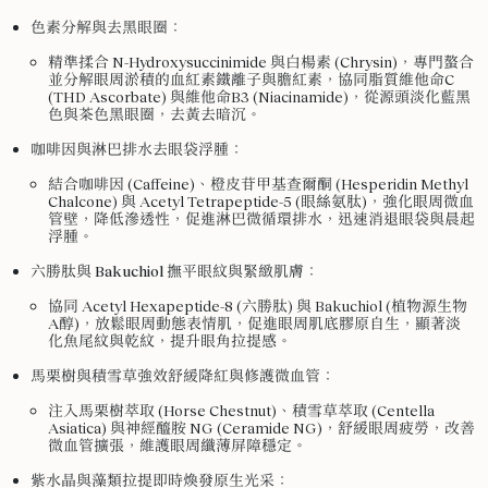
色素分解與去黑眼圈
：
精準揉合 N-Hydroxysuccinimide 與白楊素 (Chrysin)，專門螯合
並分解眼周淤積的血紅素鐵離子與膽紅素，協同脂質維他命C
(THD Ascorbate) 與維他命B3 (Niacinamide)，從源頭淡化藍黑
色與茶色黑眼圈，去黃去暗沉。
咖啡因與淋巴排水去眼袋浮腫
：
結合咖啡因 (Caffeine)、橙皮苷甲基查爾酮 (Hesperidin Methyl
Chalcone) 與 Acetyl Tetrapeptide-5 (眼絲氨肽)，強化眼周微血
管壁，降低滲透性，促進淋巴微循環排水，迅速消退眼袋與晨起
浮腫。
六勝肽與 Bakuchiol 撫平眼紋與緊緻肌膚
：
協同 Acetyl Hexapeptide-8 (六勝肽) 與 Bakuchiol (植物源生物
A醇)，放鬆眼周動態表情肌，促進眼周肌底膠原自生，顯著淡
化魚尾紋與乾紋，提升眼角拉提感。
馬栗樹與積雪草強效舒緩降紅與修護微血管
：
注入馬栗樹萃取 (Horse Chestnut)、積雪草萃取 (Centella
Asiatica) 與神經醯胺 NG (Ceramide NG)，舒緩眼周疲勞，改善
微血管擴張，維護眼周纖薄屏障穩定。
紫水晶與藻類拉提即時煥發原生光采
：