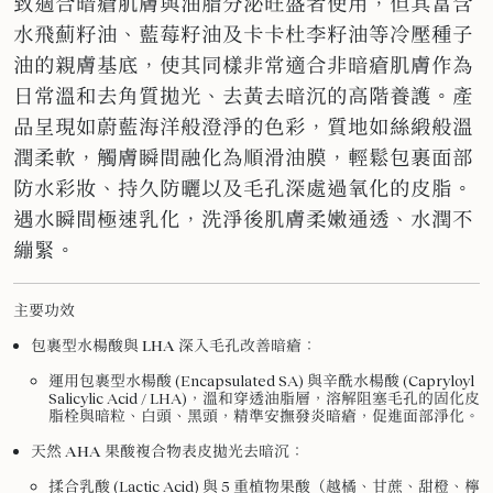
致適合暗瘡肌膚與油脂分泌旺盛者使用，但其富含
水飛薊籽油、藍莓籽油及卡卡杜李籽油等冷壓種子
油的親膚基底，使其同樣非常適合非暗瘡肌膚作為
日常溫和去角質拋光、去黃去暗沉的高階養護。
產
品呈現如蔚藍海洋般澄淨的色彩，質地如絲緞般溫
潤柔軟，觸膚瞬間融化為順滑油膜，輕鬆包裹面部
防水彩妝、持久防曬以及毛孔深處過氧化的皮脂。
遇水瞬間極速乳化，洗淨後肌膚柔嫩通透、水潤不
繃緊。
主要功效
包裹型水楊酸與 LHA 深入毛孔改善暗瘡
：
運用包裹型水楊酸 (Encapsulated SA) 與辛酰水楊酸 (Capryloyl
Salicylic Acid / LHA)，溫和穿透油脂層，溶解阻塞毛孔的固化皮
脂栓與暗粒、白頭、黑頭，精準安撫發炎暗瘡，促進面部淨化。
天然 AHA 果酸複合物表皮拋光去暗沉
：
揉合乳酸 (Lactic Acid) 與 5 重植物果酸（越橘、甘蔗、甜橙、檸