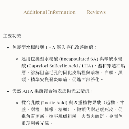
Additional Information
Reviews
主要功效
包裹型水楊酸與 LHA 深入毛孔改善暗瘡
：
運用包裹型水楊酸 (Encapsulated SA) 與辛酰水楊
酸 (Capryloyl Salicylic Acid / LHA)，溫和穿透油脂
層，溶解阻塞毛孔的固化皮脂栓與暗粒、白頭、黑
頭，精準安撫發炎暗瘡，促進面部淨化。
天然 AHA 果酸複合物表皮拋光去暗沉
：
揉合乳酸 (Lactic Acid) 與 5 重植物果酸（越橘、甘
蔗、甜橙、檸檬、糖楓），微觀代謝老廢死皮，促
進角質更新，撫平肌膚粗糙，去黃去暗沉，令面色
重現剔透光澤。