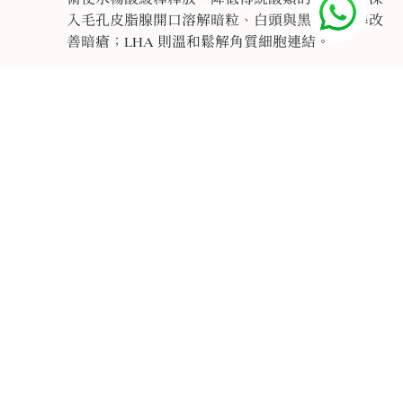
入毛孔皮脂腺開口溶解暗粒、白頭與黑頭，精準改
善暗瘡；LHA 則溫和鬆解角質細胞連結。
乳酸 (Lactic Acid) Ｘ 5重複合植物果酸 (Bilberry/Sugar
Cane/Orange/Lemon/Sugar Maple Extract)
：
建立「水溶性表皮拋光去暗沉網絡」。天然 AHA 在
表皮層軟化老廢死皮，去除氧化黃氣，均勻膚色，
使洗面後的肌膚重現光滑透亮。
藍螺旋藻 (Blue Spirulina) Ｘ 海白菜萃取 (Ulva
Lactuca) Ｘ 西洋蓍草 (Achillea Millefolium)
：
海洋「藍色抗氧舒緩降紅複合體」。藍螺旋藻賦予
膏體自然湛藍色澤，富含藻藍素與氨基酸；西洋蓍
草迅速降溫安撫發炎細胞，減退面部紅筋。
水飛薊籽油 (Milk Thistle) Ｘ 藍莓籽油 Ｘ 卡卡杜李籽油
(Kakadu Plum) Ｘ 接骨木籽油
：