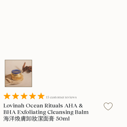
15 customer reviews
Lovinah Ocean Rituals AHA &
BHA Exfoliating Cleansing Balm
海洋煥膚卸妝潔面膏 50ml