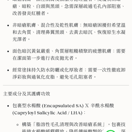
瘡、暗粒、白頭與黑頭，急需深層疏通毛孔內部阻塞、
改善發炎紅腫者。
非暗瘡肌膚、混合性及乾性肌膚
：無暗瘡困擾但希望溫
和去角質、清理鼻翼黑頭、去黃去暗沉、恢復原生水凝
光澤者。
面色暗沉黃氣嚴重、角質層粗糙積聚的疲憊肌膚
：需要
在潔面第一步進行表皮拋光者。
經常塗抹持久防水防曬或化厚妝者
：需要一次性徹底卸
淨彩妝與過氧化皮脂，避免毛孔阻塞者。
主要成分及其護膚功效
包裹型水楊酸 (Encapsulated SA) Ｘ 辛酰水楊酸
(Capryloyl Salicylic Acid / LHA)
：
構築「脂溶性毛孔清理與改善暗瘡系統」。包裹技
術使水楊酸緩釋釋放，降低傳統酸類的刺激性，深