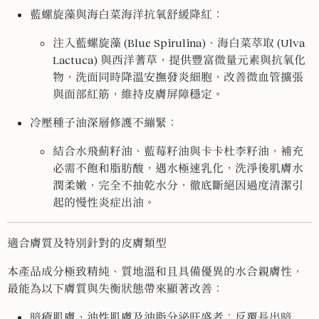
藍螺旋藻與海白菜海洋抗氧舒緩降紅
：
注入藍螺旋藻 (Blue Spirulina)、海白菜萃取 (Ulva
Lactuca) 與西洋蓍草，提供豐富微量元素與抗氧化
物，洗面同時降溫安撫發炎細胞，改善微血管擴張
與面部紅筋，維持皮膚屏障穩定。
冷壓種子油深層修護不繃緊
：
結合水飛薊籽油、藍莓籽油與卡卡杜李籽油，補充
必需不飽和脂肪酸，遇水極速乳化，洗淨後肌膚水
潤柔嫩，完全不抽乾水分，徹底斷絕因過度清潔引
起的慢性炎症出油。
適合膚質及特別針對的皮膚類型
本產品成分極致精純、質地溫和且具備優異的水合親膚性，
最能為以下膚質與失衡狀態帶來顯著改善：
暗瘡肌膚、油性肌膚及油脂分泌旺盛者
：反覆長出暗