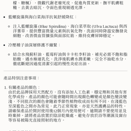
檬、糖楓），微觀代謝老廢死皮，促進角質更新，撫平肌膚粗
糙，去黃去暗沉，令面色重現剔透光澤。
藍螺旋藻與海白菜海洋抗氧舒緩降紅
：
注入藍螺旋藻 (Blue Spirulina)、海白菜萃取 (Ulva Lactuca) 與西
洋蓍草，提供豐富微量元素與抗氧化物，洗面同時降溫安撫發炎
細胞，改善微血管擴張與面部紅筋，維持皮膚屏障穩定。
冷壓種子油深層修護不繃緊
：
結合水飛薊籽油、藍莓籽油與卡卡杜李籽油，補充必需不飽和脂
肪酸，遇水極速乳化，洗淨後肌膚水潤柔嫩，完全不抽乾水分，
徹底斷絕因過度清潔引起的慢性炎症出油。
產品特別注意事項：
有關產品的顏色：
由於此品牌採用天然配方，沒有添加人工色素，穩定劑和其他有害
化學成份，產品的顏色可能會隨時間出現顏色轉變或是顏色變淡變
淺，不同批次的顏色會隨着季節性植物收成而有所不同，在淺藍色
至深藍色之間亦為常見，此乃正常現象，亦是天然護膚品的特性。
請確保產品於開封使用後12個月內使用便可，逾期請不要使用並及
時棄掉。請將產品放置於陰涼乾燥處。避免存放於浴等潮濕及窗台
等容易被陽光直接照射的地方。