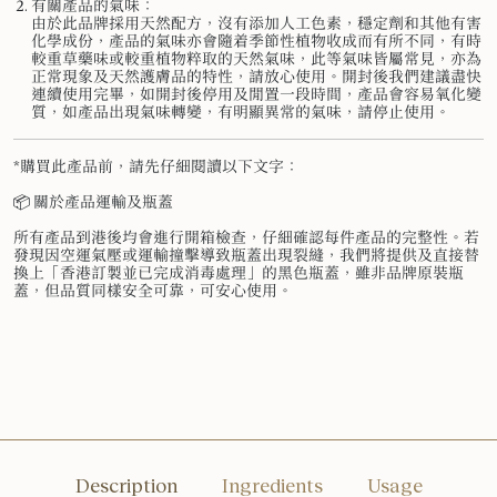
有關產品的氣味：
由於此品牌採用天然配方，沒有添加人工色素，穩定劑和其他有害
化學成份，產品的氣味亦會隨着季節性植物收成而有所不同，有時
較重草藥味或較重植物粹取的天然氣味，此等氣味皆屬常見，亦為
正常現象及天然護膚品的特性，請放心使用。開封後我們建議盡快
連續使用完畢，如開封後停用及閒置一段時間，產品會容易氧化變
質，如產品出現氣味轉變，有明顯異常的氣味，請停止使用。
*購買此產品前，請先仔細閱讀以下文字：
📦 關於產品運輸及瓶蓋
所有產品到港後均會進行開箱檢查，仔細確認每件產品的完整性。若
發現因空運氣壓或運輸撞擊導致瓶蓋出現裂縫，我們將提供及直接替
換上「香港訂製並已完成消毒處理」的黑色瓶蓋，雖非品牌原裝瓶
蓋，但品質同樣安全可靠，可安心使用。
Description
Ingredients
Usage