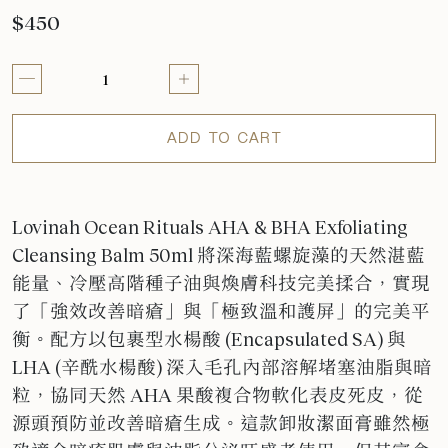
$450
ADD TO CART
Lovinah Ocean Rituals AHA & BHA Exfoliating
Cleansing Balm 50ml 將深海藍螺旋藻的天然湛藍
能量、冷壓高階種子油與煥膚科技完美揉合，
實現
了「強效改善暗瘡」與「極致溫和護屏」的完美平
衡
。
配方以包裹型水楊酸 (Encapsulated SA) 與
LHA (辛酰水楊酸) 深入毛孔內部溶解堵塞油脂與暗
粒，協同天然 AHA 果酸複合物軟化表皮死皮，從
源頭預防並改善暗瘡生成。這款卸妝潔面膏雖然極